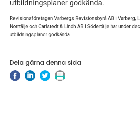
utbildningsplaner godkända.
Revisionsföretagen Varbergs Revisionsbyrå AB i Varberg, L
Norrtälje och Carlstedt & Lindh AB i Södertälje har under de
utbildningsplaner godkända.
Dela gärna denna sida
D
D
D
S
e
e
e
k
l
l
l
r
a
a
a
i
p
p
p
v
å
å
å
u
F
L
X
t
a
i
(
c
n
T
e
k
w