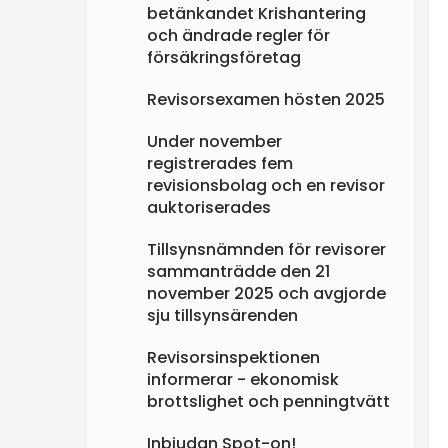
betänkandet Krishantering
e
och ändrade regler för
försäkringsföretag
n
Revisorsexamen hösten 2025
Under november
registrerades fem
revisionsbolag och en revisor
auktoriserades
Tillsynsnämnden för revisorer
sammanträdde den 21
november 2025 och avgjorde
sju tillsynsärenden
Revisorsinspektionen
informerar - ekonomisk
brottslighet och penningtvätt
Inbjudan Spot-on!