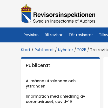
R
e
v
Revision
Bli revisor
För revisorer
Tills
i
Start
/
Publicerat
/
Nyheter
/
2025
/
Tre revis
s
Publicerat
o
r
Allmänna uttalanden och
yttranden
s
Information med anledning av
coronaviruset, covid-19
i