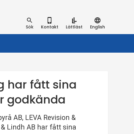
Sök
Kontakt
Lättläst
English
g har fått sina
er godkända
byrå AB, LEVA Revision &
& Lindh AB har fått sina