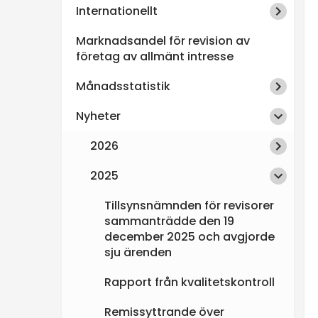
Internationellt
n
Marknadsandel för revision av
s
företag av allmänt intresse
Månadsstatistik
p
Nyheter
e
2026
k
2025
t
Tillsynsnämnden för revisorer
sammanträdde den 19
i
december 2025 och avgjorde
sju ärenden
o
Rapport från kvalitetskontroll
n
Remissyttrande över