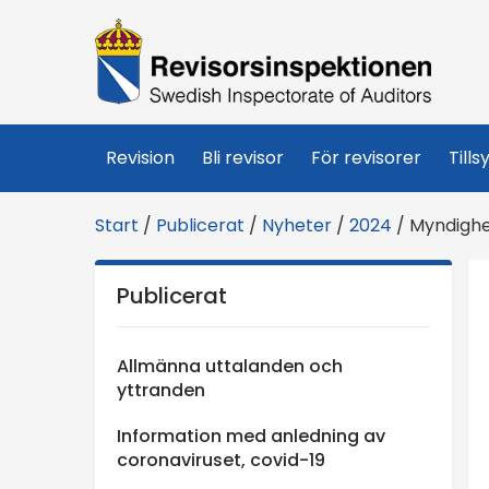
R
e
v
Revision
Bli revisor
För revisorer
Tills
i
Start
/
Publicerat
/
Nyheter
/
2024
/
Myndighe
s
Publicerat
o
r
Allmänna uttalanden och
yttranden
s
Information med anledning av
coronaviruset, covid-19
i