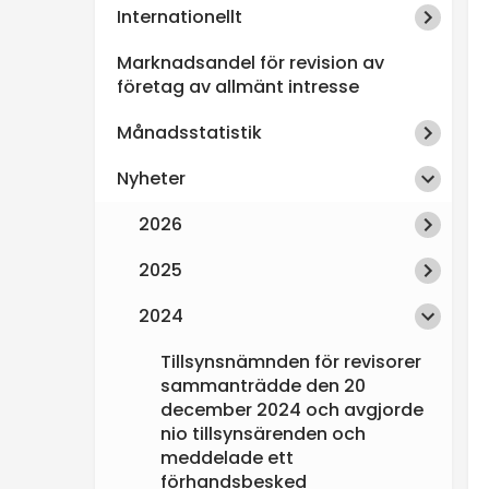
Internationellt
n
Marknadsandel för revision av
s
företag av allmänt intresse
Månadsstatistik
p
Nyheter
e
2026
k
2025
t
2024
i
Tillsynsnämnden för revisorer
sammanträdde den 20
december 2024 och avgjorde
o
nio tillsynsärenden och
meddelade ett
n
förhandsbesked