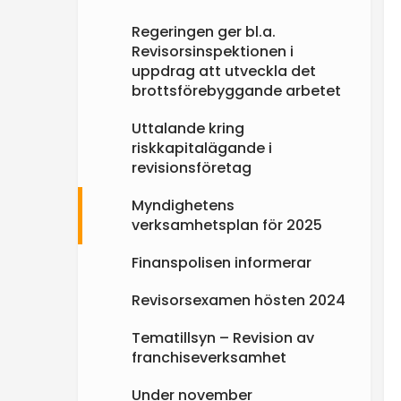
e
Regeringen ger bl.a.
Revisorsinspektionen i
n
uppdrag att utveckla det
brottsförebyggande arbetet
Uttalande kring
riskkapitalägande i
revisionsföretag
Myndighetens
verksamhetsplan för 2025
Finanspolisen informerar
Revisorsexamen hösten 2024
Tematillsyn – Revision av
franchiseverksamhet
Under november