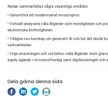
Nedan sammanfattas några väsentliga områden:
• Genomföra ett moderniserat revisorsprov.
• Fortsatt analysera vilka åtgärder som myndigheten och p
ekonomiska brottsligheten.
• Tillägna oss kunskap om generativ AI och hur det skulle kun
verksamheten.
• Följa utvecklingen och vid behov vidta åtgärder inom grans
equity ägande i revisionsföretag samt digitaliseringen och
Dela gärna denna sida
D
D
D
S
e
e
e
k
l
l
l
r
a
a
a
i