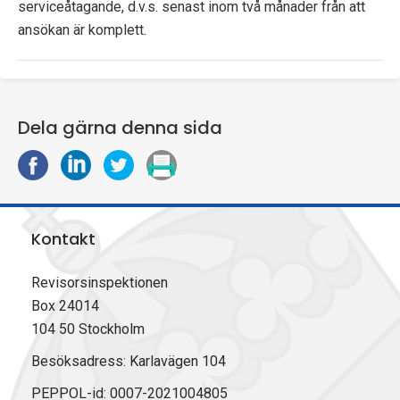
serviceåtagande, d.v.s. senast inom två månader från att
p
ansökan är komplett.
e
k
t
Dela gärna denna sida
i
D
D
D
S
e
e
e
k
o
l
l
l
r
a
a
a
i
n
Kontakt
p
p
p
v
å
å
å
u
e
F
L
X
t
Revisorsinspektionen
a
i
(
n
Box 24014
c
n
T
104 50 Stockholm
e
k
w
b
e
i
Besöksadress: Karlavägen 104
o
d
t
PEPPOL-id: 0007-2021004805
o
I
t