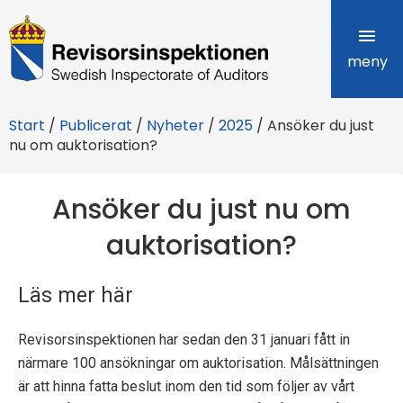
R
e
meny
v
Start
/
Publicerat
/
Nyheter
/
2025
/
Ansöker du just
i
nu om auktorisation?
s
Ansöker du just nu om
o
auktorisation?
r
s
Läs mer här
i
Revisorsinspektionen har sedan den 31 januari fått in
n
närmare 100 ansökningar om auktorisation. Målsättningen
s
är att hinna fatta beslut inom den tid som följer av vårt