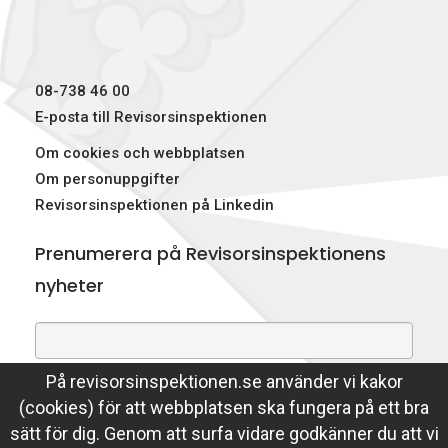
k
n
e
r
)
08-738 46 00
E-posta till Revisorsinspektionen
Om cookies och webbplatsen
Om personuppgifter
Revisorsinspektionen på Linkedin
Prenumerera på Revisorsinspektionens
nyheter
På revisorsinspektionen.se använder vi kakor
Genom att prenumerera på nyheter godkänner du att
(cookies) för att webbplatsen ska fungera på ett bra
Revisorsinspektionen lagrar din e-postadress.
sätt för dig. Genom att surfa vidare godkänner du att vi
Läs mer