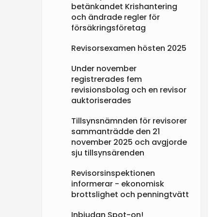
betänkandet Krishantering
e
och ändrade regler för
försäkringsföretag
n
Revisorsexamen hösten 2025
Under november
registrerades fem
revisionsbolag och en revisor
auktoriserades
Tillsynsnämnden för revisorer
sammanträdde den 21
november 2025 och avgjorde
sju tillsynsärenden
Revisorsinspektionen
informerar - ekonomisk
brottslighet och penningtvätt
Inbjudan Spot-on!