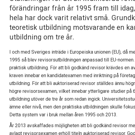
förändringar från år 1995 fram till idag
hela har dock varit relativt små. Grundkr
teoretisk utbildning motsvarande en k
utbildning om tre år.
I och med Sveriges inträde i Europeiska unionen (EU), då 
1995 så blev revisorsutbildningen anpassad till EU-normen
praktisk utbildning. För att bli godkänd revisor krävdes en 
kraven innebar en kandidatexamen med inriktning på företa
utbildning. För att bli auktoriserad revisor ställdes ännu hö
högre revisorsexamen, vilket innebar ytterligare studier på
utbildning utöver de tre år som redan ingick. Universitetsst
ämne eller nivå, men den praktiska utbildningen skulle fokus
Detta system var i bruk mellan åren 1995 och 2013.
År 2013 avskaffades möjligheten att bli godkänd revisor 
avlagt revisorsexamen erhöll titeln auktoriserad revisor. G