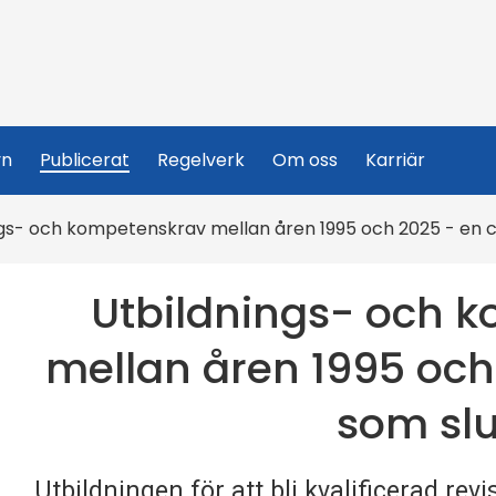
yn
Publicerat
Regelverk
Om oss
Karriär
gs- och kompetenskrav mellan åren 1995 och 2025 - en ci
Utbildnings- och 
mellan åren 1995 och 
som slu
Utbildningen för att bli kvalificerad re