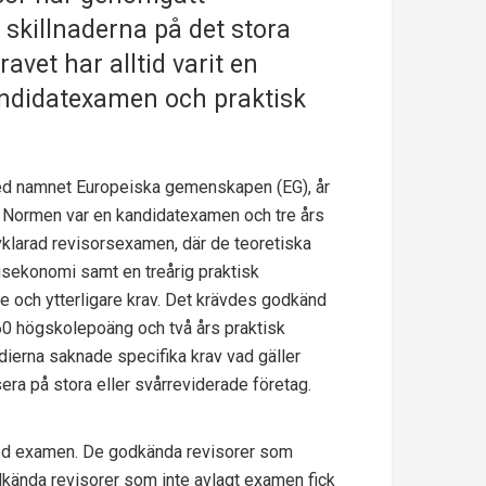
, skillnaderna på det stora
avet har alltid varit en
andidatexamen och praktisk
med namnet Europeiska gemenskapen (EG), år
. Normen var en kandidatexamen och tre års
avklarad revisorsexamen, där de teoretiska
gsekonomi samt en treårig praktisk
gre och ytterligare krav. Det krävdes godkänd
 60 högskolepoäng och två års praktisk
udierna saknade specifika krav vad gäller
era på stora eller svårreviderade företag.
med examen. De godkända revisorer som
odkända revisorer som inte avlagt examen fick