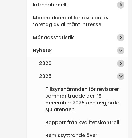
Internationellt
n
Marknadsandel för revision av
s
företag av allmänt intresse
Månadsstatistik
p
Nyheter
e
2026
k
2025
t
Tillsynsnämnden för revisorer
sammanträdde den 19
i
december 2025 och avgjorde
sju ärenden
o
Rapport från kvalitetskontroll
n
Remissyttrande över