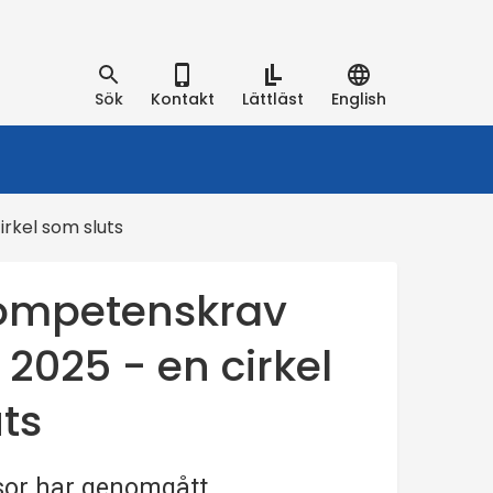
Sök
Kontakt
Lättläst
English
rkel som sluts
kompetenskrav
2025 - en cirkel
ts
visor har genomgått