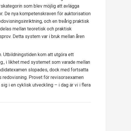
rskategorin som blev möjlig att avlägga
r. De nya kompetenskraven för auktorisation
dovisningsinriktning, och en treårig praktisk
ördelas mellan teoretisk och praktisk
rsprov. Detta system var i bruk mellan åren
. Utbildningstiden kom att utgöra ett
g., i likhet med systemet som varade mellan
andidatexamen slopades, dock med fortsatta
s redovisning. Provet för revisorsexamen
g i en cyklisk utveckling – i dag är vi i flera