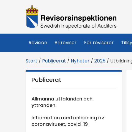
R
e
v
Revision
Bli revisor
För revisorer
Tills
i
Start
/
Publicerat
/
Nyheter
/
2025
/
Utbildnin
s
Publicerat
o
r
Allmänna uttalanden och
yttranden
s
Information med anledning av
coronaviruset, covid-19
i