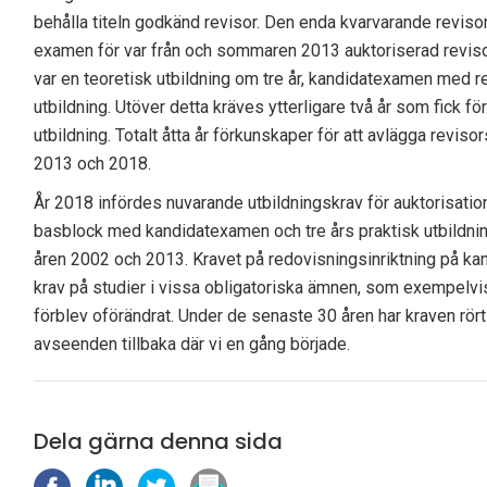
behålla titeln godkänd revisor. Den enda kvarvarande reviso
examen för var från och sommaren 2013 auktoriserad reviso
var en teoretisk utbildning om tre år, kandidatexamen med re
utbildning. Utöver detta kräves ytterligare två år som fick f
utbildning. Totalt åtta år förkunskaper för att avlägga reviso
2013 och 2018.
År 2018 infördes nuvarande utbildningskrav för auktorisation
basblock med kandidatexamen och tre års praktisk utbildnin
åren 2002 och 2013. Kravet på redovisningsinriktning på k
krav på studier i vissa obligatoriska ämnen, som exempelvi
förblev oförändrat. Under de senaste 30 åren har kraven rört si
avseenden tillbaka där vi en gång började.
Dela gärna denna sida
D
D
D
S