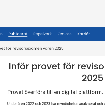
yn
Publicerat
Regelverk
Om oss
Karriär
ovet för revisorsexamen våren 2025
Inför provet för revi
2025
Provet överförs till en digital plattform.
Under åren 2022 och 2023 har myndigheten analyserat och v