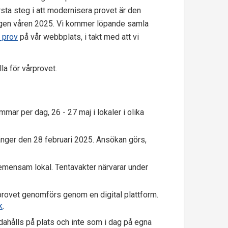
sta steg i att modernisera provet är den
ngen våren 2025. Vi kommer löpande samla
t prov
på vår webbplats, i takt med att vi
a för vårprovet.
ar per dag, 26 - 27 maj i lokaler i olika
änger den 28 februari 2025. Ansökan görs,
emensam lokal. Tentavakter närvarar under
t provet genomförs genom en digital plattform.
k
.
ahålls på plats och inte som i dag på egna