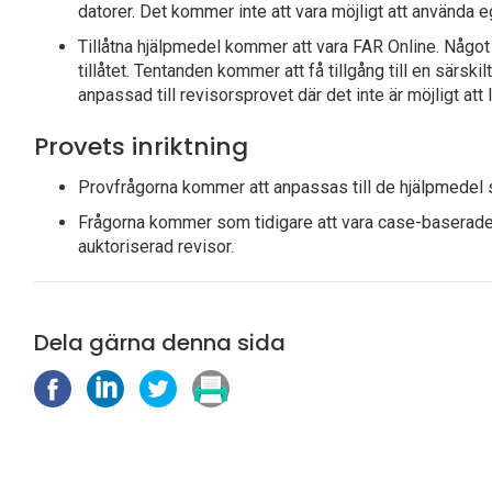
datorer. Det kommer inte att vara möjligt att använda 
Tillåtna hjälpmedel kommer att vara FAR Online. Något 
tillåtet. Tentanden kommer att få tillgång till en särsk
anpassad till revisorsprovet där det inte är möjligt att
Provets inriktning
Provfrågorna kommer att anpassas till de hjälpmedel so
Frågorna kommer som tidigare att vara case-baserade 
auktoriserad revisor.
Dela gärna denna sida
D
D
D
S
e
e
e
k
l
l
l
r
a
a
a
i
p
p
p
v