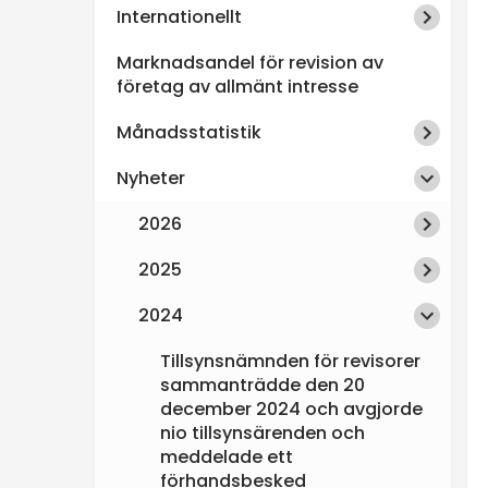
Internationellt
n
Marknadsandel för revision av
s
företag av allmänt intresse
Månadsstatistik
p
Nyheter
e
2026
k
2025
t
2024
i
Tillsynsnämnden för revisorer
sammanträdde den 20
december 2024 och avgjorde
o
nio tillsynsärenden och
meddelade ett
n
förhandsbesked