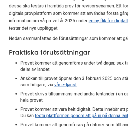
dessa ska testas i framtida prov för revisorsexamen. Ett för
digitala provplattform som kommer att användas första gå
information om vårprovet år 2025 under
en ny flik för digital
testar det nya upplägget.
Nedan sammanfattas de förutsättningar som kommer att gäll
Praktiska förutsättningar
Provet kommer att genomföras under två dagar, sex timm
delar av landet.
Ansökan till provet öppnar den 3 februari 2025 och st
som tidigare, via
vår e-tjänst
.
Provet skrivs tillsammans med andra tentander i en g
hela provet.
Provet kommer att vara helt digitalt. Detta innebär at
Du kan
testa plattformen genom att på in på denna län
Provet kommer att genomföras på datorer som tillhand