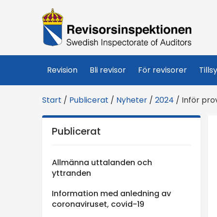
R
e
v
Revision
Bli revisor
För revisorer
Tills
i
Start
/
Publicerat
/
Nyheter
/
2024
/
Inför pr
s
Publicerat
o
r
Allmänna uttalanden och
yttranden
s
Information med anledning av
coronaviruset, covid-19
i