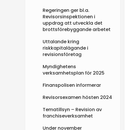
e
Regeringen ger bl.a.
Revisorsinspektionen i
n
uppdrag att utveckla det
brottsförebyggande arbetet
Uttalande kring
riskkapitalägande i
revisionsföretag
Myndighetens
verksamhetsplan för 2025
Finanspolisen informerar
Revisorsexamen hösten 2024
Tematillsyn – Revision av
franchiseverksamhet
Under november