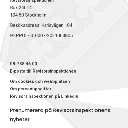
Revisorsinspektionen
a
i
(
Box 24014
c
n
T
104 50 Stockholm
e
k
w
b
e
i
Besöksadress: Karlavägen 104
o
d
t
PEPPOL-id: 0007-2021004805
o
I
t
k
n
e
r
)
08-738 46 00
E-posta till Revisorsinspektionen
Om cookies och webbplatsen
Om personuppgifter
Revisorsinspektionen på Linkedin
Prenumerera på Revisorsinspektionens
nyheter