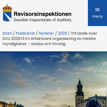
R
e
meny
v
Start
/
Publicerat
/
Nyheter
/
2025
/
Yttrande över
i
SOU 2025:13 En effektivare organisering av mindre
myndigheter – analys och förslag
s
o
r
s
i
n
s