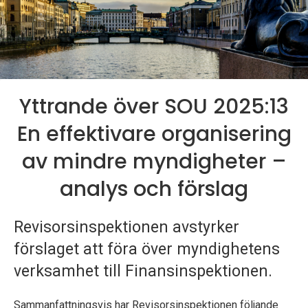
p
e
k
t
Yttrande över SOU 2025:13
i
En effektivare organisering
o
av mindre myndigheter –
n
analys och förslag
e
Revisorsinspektionen avstyrker
n
förslaget att föra över myndighetens
verksamhet till Finansinspektionen.
Sammanfattningsvis har Revisorsinspektionen följande