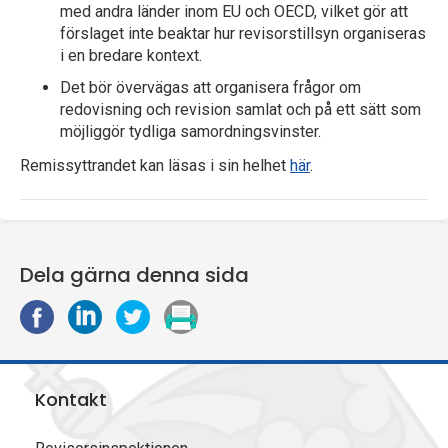
med andra länder inom EU och OECD, vilket gör att
förslaget inte beaktar hur revisorstillsyn organiseras
i en bredare kontext.
Det bör övervägas att organisera frågor om
redovisning och revision samlat och på ett sätt som
möjliggör tydliga samordningsvinster.
Remissyttrandet kan läsas i sin helhet
här
.
Dela gärna denna sida
D
D
D
S
e
e
e
k
l
l
l
r
a
a
a
i
Kontakt
p
p
p
v
å
å
å
u
F
L
X
t