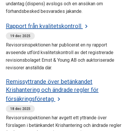
undantag (dispens) avslogs och en ansökan om
p
förhandsbesked besvarades jakande.
e
Rapport från kvalitetskontroll
k
19 dec 2025
t
Revisorsinspektionen har publicerat en ny rapport
i
avseende utförd kvalitetskontroll av det registrerade
revisionsbolaget Ernst & Young AB och auktoriserade
o
revisorer anställda där.
n
Remissyttrande över betänkandet
e
Krishantering och ändrade regler för
försäkringsföretag
n
18 dec 2025
Revisorsinspektionen har avgett ett yttrande över
förslagen i betänkandet Krishantering och ändrade regler