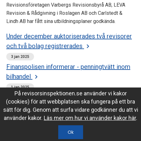
Revisionsföretagen Varbergs Revisionsbyrå AB, LEVA
Revision & Rådgivning i Roslagen AB och Carlstedt &
Lindh AB har fått sina utbildningsplaner godkända.
Under december auktoriserades två revisorer
och två bolag registrerades
3 jan 2025
Finanspolisen informerar - penningtvätt inom
bilhandel
1 jan 2025
På revisorsinspektionen.se använder vi kakor
Finanspolisen har tagit fram ett nytt informationsblad om
(cookies) för att webbplatsen ska fungera på ett bra
penningtvätt inom bilhandel
sätt för dig. Genom att surfa vidare godkänner du att vi
använder kakor.
Läs mer om hur vi använder kakor här
.