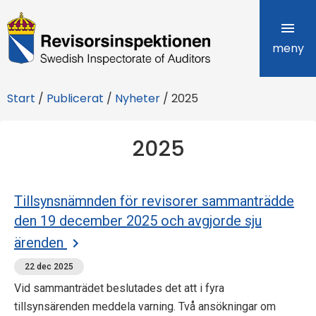
R
e
meny
v
Start
/
Publicerat
/
Nyheter
/
2025
i
s
2025
o
r
Tillsynsnämnden för revisorer sammanträdde
s
den 19 december 2025 och avgjorde sju
ärenden
i
22 dec 2025
n
Vid sammanträdet beslutades det att i fyra
s
tillsynsärenden meddela varning. Två ansökningar om