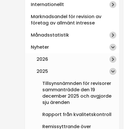
Internationellt
n
Marknadsandel för revision av
s
företag av allmänt intresse
Månadsstatistik
p
Nyheter
e
2026
k
2025
t
Tillsynsnämnden för revisorer
sammanträdde den 19
i
december 2025 och avgjorde
sju ärenden
o
Rapport från kvalitetskontroll
n
Remissyttrande över