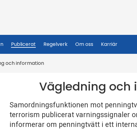
yn
Publicerat
Regelverk
Om oss
Karriär
ng och information
Vägledning och 
Samordningsfunktionen mot penningtvä
terrorism publicerat varningssignaler 
informerar om penningtvätt i ett interna