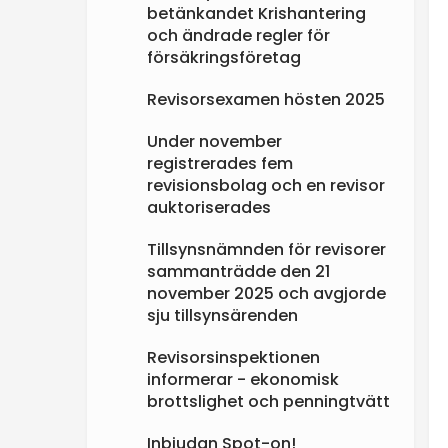
betänkandet Krishantering
e
och ändrade regler för
försäkringsföretag
n
Revisorsexamen hösten 2025
Under november
registrerades fem
revisionsbolag och en revisor
auktoriserades
Tillsynsnämnden för revisorer
sammanträdde den 21
november 2025 och avgjorde
sju tillsynsärenden
Revisorsinspektionen
informerar - ekonomisk
brottslighet och penningtvätt
Inbjudan Spot-on!