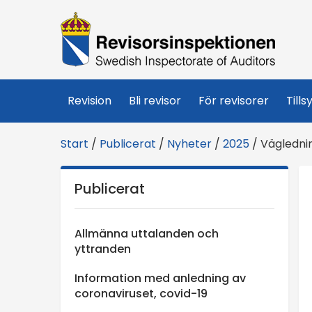
R
e
v
Revision
Bli revisor
För revisorer
Tills
i
Start
/
Publicerat
/
Nyheter
/
2025
/
Vägledni
s
Publicerat
o
r
Allmänna uttalanden och
yttranden
s
Information med anledning av
coronaviruset, covid-19
i