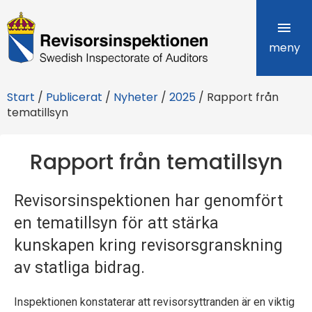
R
e
meny
v
Start
/
Publicerat
/
Nyheter
/
2025
/
Rapport från
i
tematillsyn
s
Rapport från tematillsyn
o
r
Revisorsinspektionen har genomfört
s
en tematillsyn för att stärka
i
kunskapen kring revisorsgranskning
av statliga bidrag.
n
s
Inspektionen konstaterar att revisorsyttranden är en viktig