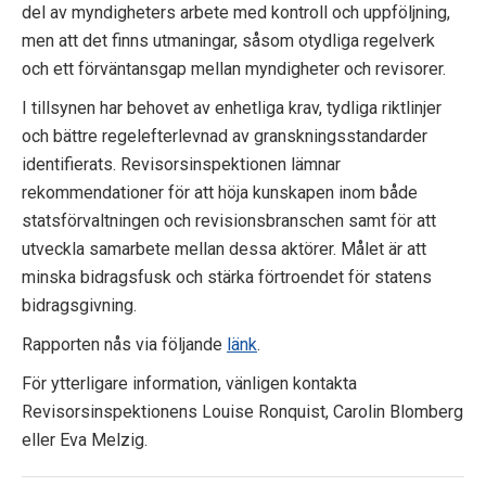
del av myndigheters arbete med kontroll och uppföljning,
p
men att det finns utmaningar, såsom otydliga regelverk
e
och ett förväntansgap mellan myndigheter och revisorer.
k
I tillsynen har behovet av enhetliga krav, tydliga riktlinjer
och bättre regelefterlevnad av granskningsstandarder
t
identifierats. Revisorsinspektionen lämnar
i
rekommendationer för att höja kunskapen inom både
statsförvaltningen och revisionsbranschen samt för att
o
utveckla samarbete mellan dessa aktörer. Målet är att
minska bidragsfusk och stärka förtroendet för statens
n
bidragsgivning.
e
Rapporten nås via följande
länk
.
n
För ytterligare information, vänligen kontakta
Revisorsinspektionens Louise Ronquist, Carolin Blomberg
eller Eva Melzig.