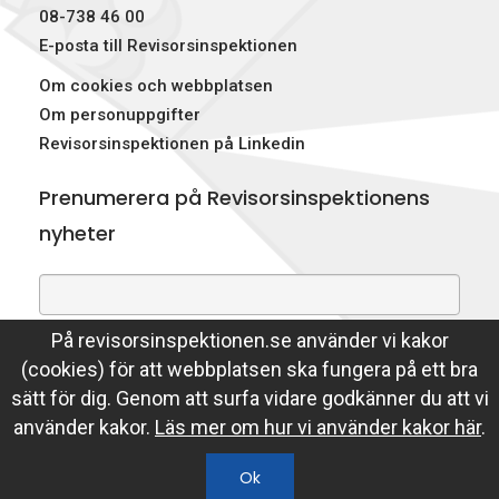
08-738 46 00
E-posta till Revisorsinspektionen
Om cookies och webbplatsen
Om personuppgifter
Revisorsinspektionen på Linkedin
Prenumerera på Revisorsinspektionens
nyheter
På revisorsinspektionen.se använder vi kakor
Genom att prenumerera på nyheter godkänner du att
(cookies) för att webbplatsen ska fungera på ett bra
Revisorsinspektionen lagrar din e-postadress.
sätt för dig. Genom att surfa vidare godkänner du att vi
Läs mer
använder kakor.
Läs mer om hur vi använder kakor här
.