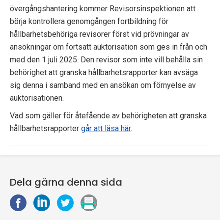
övergångshantering kommer Revisorsinspektionen att
börja kontrollera genomgången fortbildning för
hållbarhetsbehöriga revisorer först vid prövningar av
ansökningar om fortsatt auktorisation som ges in från och
med den 1 juli 2025. Den revisor som inte vill behålla sin
behörighet att granska hållbarhetsrapporter kan avsäga
sig denna i samband med en ansökan om förnyelse av
auktorisationen.
Vad som gäller för åtefående av behörigheten att granska
hållbarhetsrapporter
går att läsa här
.
Dela gärna denna sida
D
D
D
S
e
e
e
k