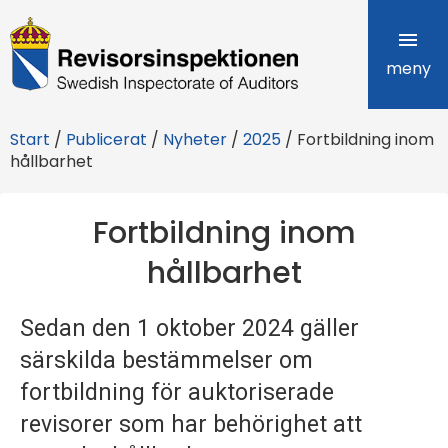
R
e
meny
v
Start
/
Publicerat
/
Nyheter
/
2025
/
Fortbildning inom
i
hållbarhet
s
Fortbildning inom
o
hållbarhet
r
s
Sedan den 1 oktober 2024 gäller
i
särskilda bestämmelser om
n
fortbildning för auktoriserade
revisorer som har behörighet att
s