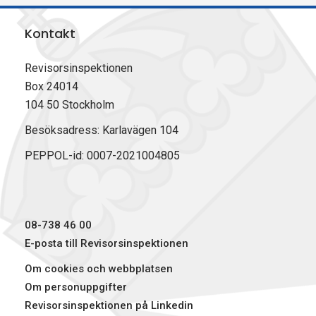
l
l
l
r
a
a
a
i
Kontakt
p
p
p
v
å
å
å
u
F
L
X
t
Revisorsinspektionen
a
i
(
Box 24014
c
n
T
104 50 Stockholm
e
k
w
b
e
i
Besöksadress: Karlavägen 104
o
d
t
PEPPOL-id: 0007-2021004805
o
I
t
k
n
e
r
)
08-738 46 00
E-posta till Revisorsinspektionen
Om cookies och webbplatsen
Om personuppgifter
Revisorsinspektionen på Linkedin