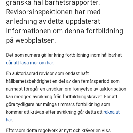
granska hållbarhetsrapporter.
p
Revisorsinspektionen har med
e
anledning av detta uppdaterat
k
informationen om denna fortbildning
på webbplatsen.
t
i
Det som numera gäller kring fortbildning inom hållbarhet
går att läsa mer om här.
o
En auktoriserad revisor som endast haft
n
hållbarhetsbehörighet en del av den femårsperiod som
e
närmast föregår en ansökan om förnyelse av auktorisation
kan medges avräkning från fortbildningskravet. För att
n
göra tydligare hur många timmars fortbildning som
kommer att krävas efter avräkning går detta att
räkna ut
här
.
Eftersom detta regelverk är nytt och kräver en viss