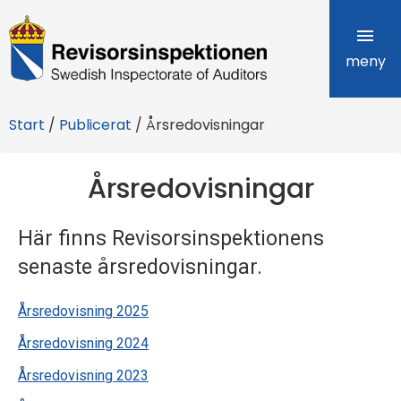
R
e
meny
v
Start
/
Publicerat
/
Årsredovisningar
i
s
Årsredovisningar
o
Här finns Revisorsinspektionens
r
senaste årsredovisningar.
s
i
Årsredovisning 2025
Årsredovisning 2024
n
Årsredovisning 2023
s