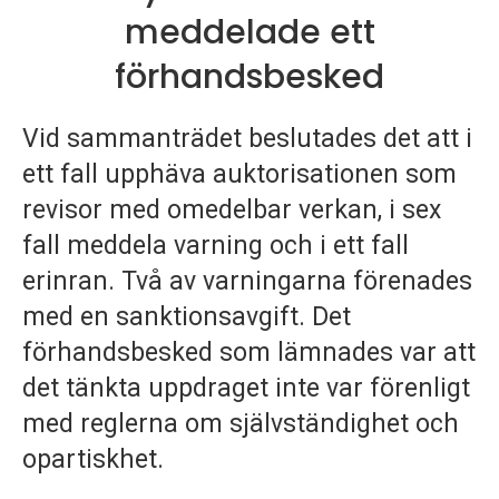
p
meddelade ett
e
förhandsbesked
k
Vid sammanträdet beslutades det att i
t
ett fall upphäva auktorisationen som
i
revisor med omedelbar verkan, i sex
fall meddela varning och i ett fall
o
erinran. Två av varningarna förenades
n
med en sanktionsavgift. Det
e
förhandsbesked som lämnades var att
n
det tänkta uppdraget inte var förenligt
med reglerna om självständighet och
opartiskhet.