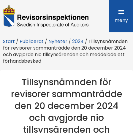
R
e
meny
v
Start
/
Publicerat
/
Nyheter
/
2024
/
Tillsynsnämnden
i
för revisorer sammanträdde den 20 december 2024
och avgjorde nio tillsynsärenden och meddelade ett
s
förhandsbesked
o
r
Tillsynsnämnden för
s
revisorer sammanträdde
i
den 20 december 2024
n
och avgjorde nio
s
tillsynsärenden och