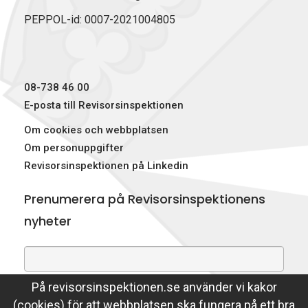
o
d
t
PEPPOL-id: 0007-2021004805
o
I
t
k
n
e
r
)
08-738 46 00
E-posta till Revisorsinspektionen
Om cookies och webbplatsen
Om personuppgifter
Revisorsinspektionen på Linkedin
Prenumerera på Revisorsinspektionens
nyheter
På revisorsinspektionen.se använder vi kakor
Genom att prenumerera på nyheter godkänner du att
(cookies) för att webbplatsen ska fungera på ett bra
Revisorsinspektionen lagrar din e-postadress.