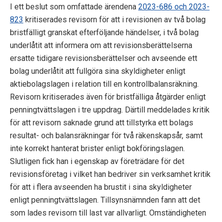
I ett beslut som omfattade ärendena
2023-686 och 2023-
823
kritiserades revisorn för att i revisionen av två bolag
bristfälligt granskat efterföljande händelser, i två bolag
underlåtit att informera om att revisionsberättelserna
ersatte tidigare revisionsberättelser och avseende ett
bolag underlåtit att fullgöra sina skyldigheter enligt
aktiebolagslagen i relation till en kontrollbalansräkning.
Revisorn kritiserades även för bristfälliga åtgärder enligt
penningtvättslagen i tre uppdrag. Därtill meddelades kritik
för att revisorn saknade grund att tillstyrka ett bolags
resultat- och balansräkningar för två räkenskapsår, samt
inte korrekt hanterat brister enligt bokföringslagen.
Slutligen fick han i egenskap av företrädare för det
revisionsföretag i vilket han bedriver sin verksamhet kritik
för att i flera avseenden ha brustit i sina skyldigheter
enligt penningtvättslagen. Tillsynsnämnden fann att det
som lades revisorn till last var allvarligt. Omständigheten