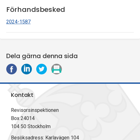
Förhandsbesked
2024-1587
Dela gärna denna sida
D
D
D
S
e
e
e
k
l
l
l
r
a
a
a
i
Kontakt
p
p
p
v
å
å
å
u
F
L
X
t
Revisorsinspektionen
a
i
(
Box 24014
c
n
T
104 50 Stockholm
e
k
w
b
e
i
Besöksadress: Karlavägen 104