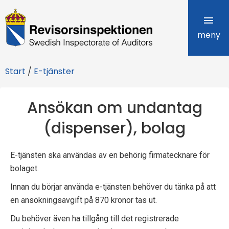
R
e
meny
v
Start
/
E-tjänster
i
s
Ansökan om undantag
o
(dispenser), bolag
r
E-tjänsten ska användas av en behörig firmatecknare för
s
bolaget.
i
Innan du börjar använda e-tjänsten behöver du tänka på att
n
en ansökningsavgift på 870 kronor tas ut.
s
Du behöver även ha tillgång till det registrerade