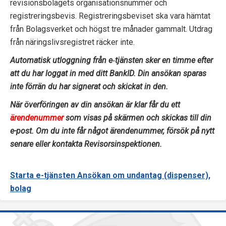
revisionsbolagets organisationsnummer och
p
registreringsbevis. Registreringsbeviset ska vara hämtat
e
från Bolagsverket och högst tre månader gammalt. Utdrag
från näringslivsregistret räcker inte.
k
Automatisk utloggning från e‑tjänsten sker en timme efter
t
att du har loggat in med ditt BankID. Din ansökan sparas
inte förrän du har signerat och skickat in den.
i
När överföringen av din ansökan är klar får du ett
o
ärendenummer
som visas på skärmen och skickas till din
n
e-post. Om du inte får något ärendenummer, försök på nytt
senare eller kontakta Revisorsinspektionen.
e
n
Starta e-tjänsten Ansökan om undantag (dispenser),
bolag