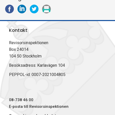
D
D
D
S
e
e
e
k
l
l
l
r
a
a
a
i
Kontakt
p
p
p
v
å
å
å
u
F
L
X
t
Revisorsinspektionen
a
i
(
Box 24014
c
n
T
104 50 Stockholm
e
k
w
b
e
i
Besöksadress: Karlavägen 104
o
d
t
PEPPOL-id: 0007-2021004805
o
I
t
k
n
e
r
)
08-738 46 00
E-posta till Revisorsinspektionen