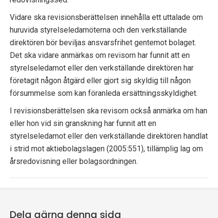
p
Vidare ska revisionsberättelsen innehålla ett uttalade om
e
huruvida styrelse­ledamöterna och den verkställande
direktören bör beviljas ansvarsfrihet gentemot bolaget.
k
Det ska vidare anmärkas om revisorn har funnit att en
t
styrelseledamot eller den verkställande direktören har
företagit någon åtgärd eller gjort sig skyldig till någon
i
försummelse som kan föranleda ersättningsskyldighet.
o
I revisionsberättelsen ska revisorn också anmärka om han
eller hon vid sin granskning har funnit att en
n
styrelseledamot eller den verkställande direktören handlat
e
i strid mot aktiebolagslagen (2005:551), tillämplig lag om
årsredovisning eller bolagsordningen.
n
Dela gärna denna sida