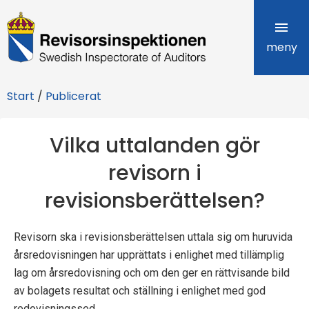
R
e
meny
v
Start
/
Publicerat
i
s
Vilka uttalanden gör
o
revisorn i
r
revisionsberättelsen?
s
Revisorn ska i revisionsberättelsen uttala sig om huruvida
i
årsredovisningen har upprättats i enlighet med tillämplig
n
lag om årsredovisning och om den ger en rättvisande bild
av bolagets resultat och ställning i enlighet med god
s
redovisningssed.