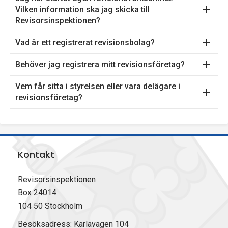
p
Vilken information ska jag skicka till
Revisorsinspektionen?
e
Vad är ett registrerat revisionsbolag?
k
Behöver jag registrera mitt revisionsföretag?
t
Vem får sitta i styrelsen eller vara delägare i
i
revisionsföretag?
o
n
e
Kontakt
n
Revisorsinspektionen
Box 24014
104 50 Stockholm
Besöksadress: Karlavägen 104