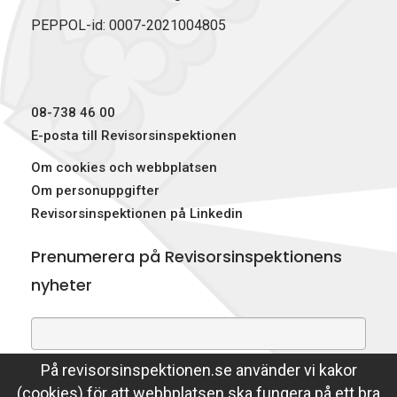
PEPPOL-id: 0007-2021004805
08-738 46 00
E-posta till Revisorsinspektionen
Om cookies och webbplatsen
Om personuppgifter
Revisorsinspektionen på Linkedin
Prenumerera på Revisorsinspektionens
nyheter
På revisorsinspektionen.se använder vi kakor
Genom att prenumerera på nyheter godkänner du att
(cookies) för att webbplatsen ska fungera på ett bra
Revisorsinspektionen lagrar din e-postadress.