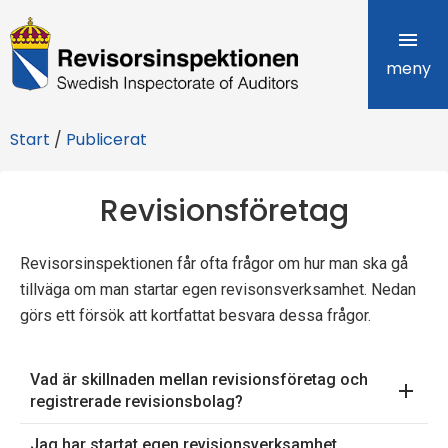
R
e
meny
v
Start
/
Publicerat
i
s
Revisionsföretag
o
Revisorsinspektionen får ofta frågor om hur man ska gå
r
tillväga om man startar egen revisonsverksamhet. Nedan
s
görs ett försök att kortfattat besvara dessa frågor.
i
Vad är skillnaden mellan revisionsföretag och
n
registrerade revisionsbolag?
s
Jag har startat egen revisionsverksamhet.