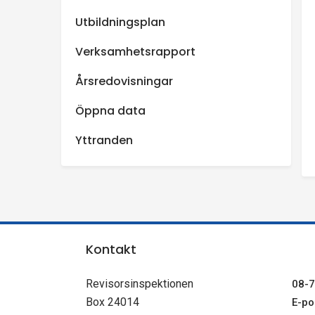
e
Utbildningsplan
Verksamhetsrapport
n
Årsredovisningar
Öppna data
Yttranden
Kontakt
Revisorsinspektionen
08-7
Box 24014
E-pos