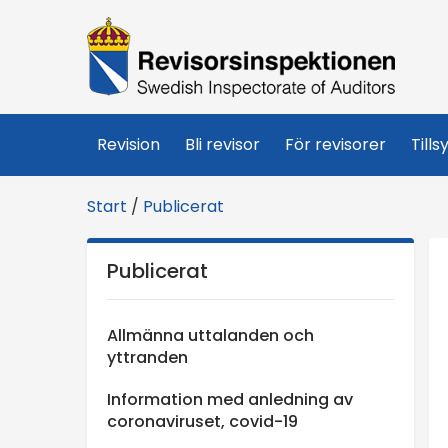
R
e
v
Revision
Bli revisor
För revisorer
Tills
i
Start
/
Publicerat
s
Publicerat
o
r
Allmänna uttalanden och
yttranden
s
Information med anledning av
coronaviruset, covid-19
i