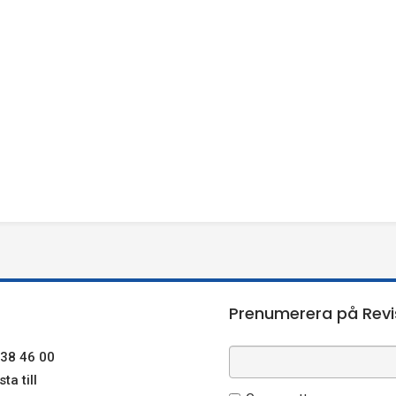
k
n
e
r
)
Prenumerera på Revi
38 46 00
ta till