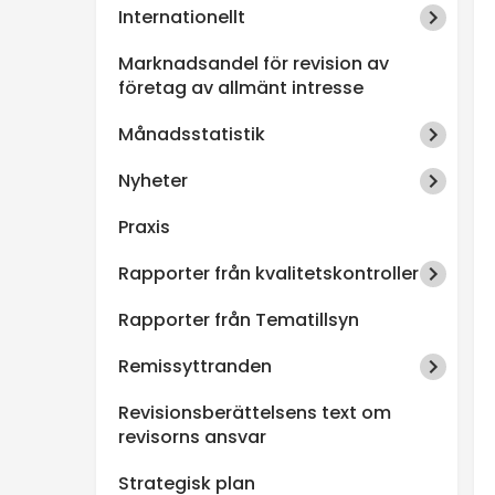
Internationellt
n
Marknadsandel för revision av
s
företag av allmänt intresse
Månadsstatistik
p
Nyheter
e
Praxis
k
Rapporter från kvalitetskontroller
t
Rapporter från Tematillsyn
i
Remissyttranden
Revisionsberättelsens text om
o
revisorns ansvar
n
Strategisk plan