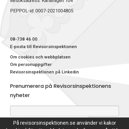
Besöksadress: Karlavägen 104
PEPPOL-id: 0007-2021004805
08-738 46 00
E-posta till Revisorsinspektionen
Om cookies och webbplatsen
Om personuppgifter
Revisorsinspektionen på Linkedin
Prenumerera på Revisorsinspektionens
nyheter
På revisorsinspektionen.se använder vi kakor
Genom att prenumerera på nyheter godkänner du att