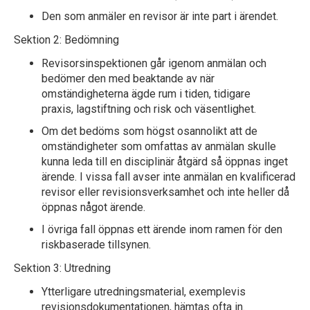
p
Den som anmäler en revisor är inte part i ärendet.
e
Sektion 2: Bedömning
Revisorsinspektionen går igenom anmälan och
k
bedömer den med beaktande av när
omständigheterna ägde rum i tiden, tidigare
t
praxis, lagstiftning och risk och väsentlighet.
i
Om det bedöms som högst osannolikt att de
omständigheter som omfattas av anmälan skulle
o
kunna leda till en disciplinär åtgärd så öppnas inget
ärende. I vissa fall avser inte anmälan en kvalificerad
n
revisor eller revisionsverksamhet och inte heller då
e
öppnas något ärende.
I övriga fall öppnas ett ärende inom ramen för den
n
riskbaserade tillsynen.
Sektion 3: Utredning
Ytterligare utredningsmaterial, exemplevis
revisionsdokumentationen, hämtas ofta in.