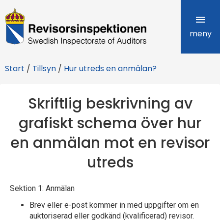
R
e
meny
v
Start
/
Tillsyn
/
Hur utreds en anmälan?
i
s
Skriftlig beskrivning av
o
grafiskt schema över hur
r
en anmälan mot en revisor
s
utreds
i
Sektion 1: Anmälan
n
Brev eller e-post kommer in med uppgifter om en
s
auktoriserad eller godkänd (kvalificerad) revisor.