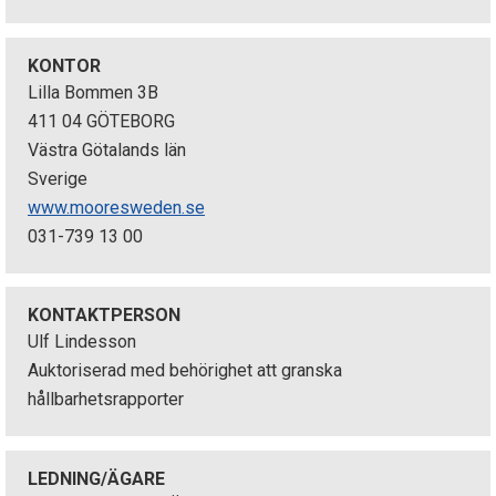
p
e
KONTOR
Lilla Bommen 3B
k
411 04 GÖTEBORG
Västra Götalands län
t
Sverige
i
www.mooresweden.se
031-739 13 00
o
n
KONTAKTPERSON
e
Ulf Lindesson
Auktoriserad med behörighet att granska
n
hållbarhetsrapporter
LEDNING/ÄGARE