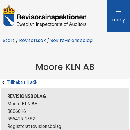
R
e
meny
v
Start
/
Revisorssök
/
Sök revisionsbolag
i
s
Moore KLN AB
o
r
Tillbaka till sök
s
REVISIONSBOLAG
i
Moore KLN AB
B006016
n
556415-1362
s
Registrerat revisionsbolag