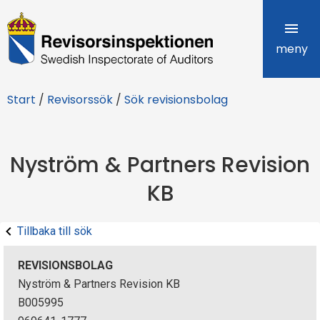
R
e
meny
v
Start
/
Revisorssök
/
Sök revisionsbolag
i
s
Nyström & Partners Revision
o
KB
r
s
Tillbaka till sök
i
REVISIONSBOLAG
n
Nyström & Partners Revision KB
B005995
s