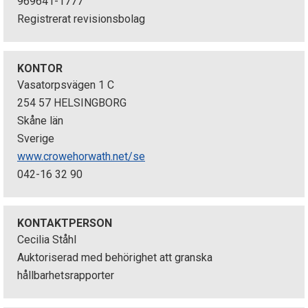
969641-1777
p
Registrerat revisionsbolag
e
k
KONTOR
Vasatorpsvägen 1 C
t
254 57 HELSINGBORG
Skåne län
i
Sverige
o
www.crowehorwath.net/se
042-16 32 90
n
e
KONTAKTPERSON
n
Cecilia Ståhl
Auktoriserad med behörighet att granska
hållbarhetsrapporter