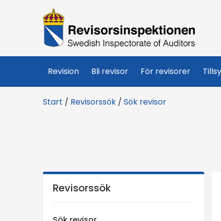
R
e
v
Revision
Bli revisor
För revisorer
Tills
i
Start
/
Revisorssök
/
Sök revisor
s
o
r
s
Revisorssök
i
Sök revisor