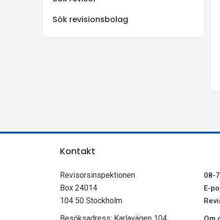
n
Sök revisionsbolag
s
p
e
k
t
Kontakt
i
Revisorsinspektionen
08-7
o
Box 24014
E-pos
104 50 Stockholm
Revi
n
Besöksadress: Karlavägen 104
Om c