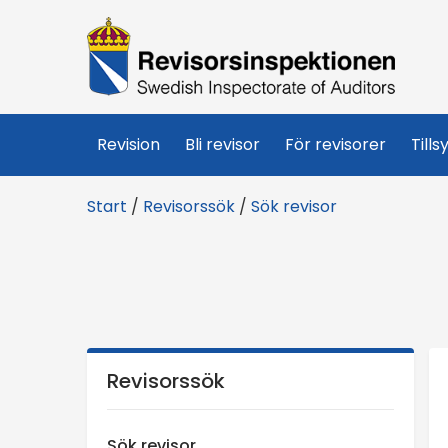
R
e
v
Revision
Bli revisor
För revisorer
Tills
i
Start
/
Revisorssök
/
Sök revisor
s
o
r
s
Revisorssök
i
Sök revisor