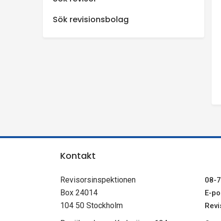
n
Sök revisionsbolag
s
p
e
k
t
Kontakt
i
Revisorsinspektionen
08-7
o
Box 24014
E-pos
104 50 Stockholm
Revi
n