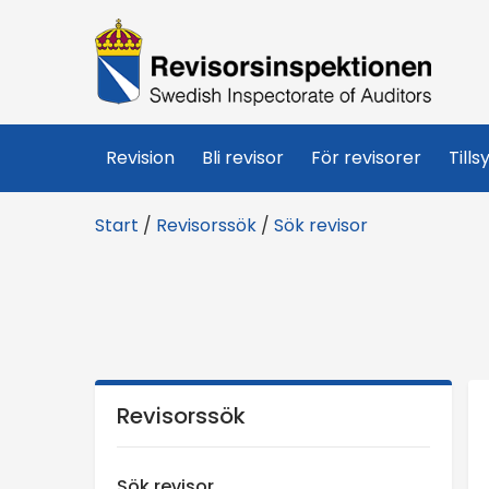
R
e
v
Revision
Bli revisor
För revisorer
Tills
i
Start
/
Revisorssök
/
Sök revisor
s
o
r
s
Revisorssök
i
Sök revisor