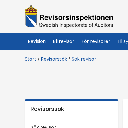
R
e
v
Revision
Bli revisor
För revisorer
Tills
i
Start
/
Revisorssök
/
Sök revisor
s
o
r
s
Revisorssök
i
Sök revisor