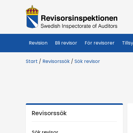
R
e
v
Revision
Bli revisor
För revisorer
Tills
i
Start
/
Revisorssök
/
Sök revisor
s
o
r
s
Revisorssök
i
Sök revisor