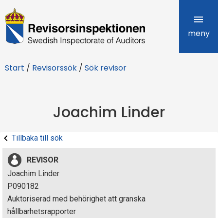
R
e
meny
v
Start
/
Revisorssök
/
Sök revisor
i
s
Joachim Linder
o
r
Tillbaka till sök
s
REVISOR
i
Joachim Linder
P090182
n
Auktoriserad med behörighet att granska
s
hållbarhetsrapporter