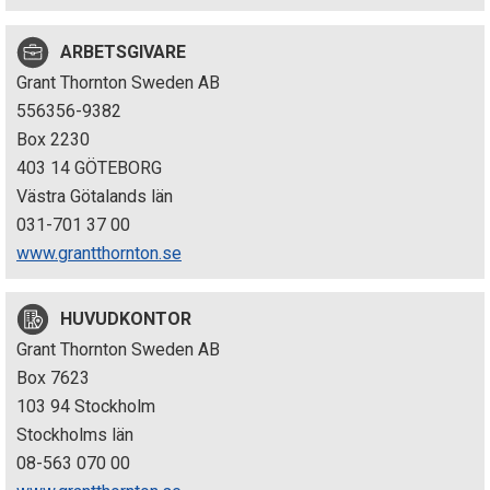
p
ARBETSGIVARE
e
Grant Thornton Sweden AB
k
556356-9382
Box 2230
t
403 14 GÖTEBORG
i
Västra Götalands län
031-701 37 00
o
www.grantthornton.se
n
HUVUDKONTOR
e
Grant Thornton Sweden AB
n
Box 7623
103 94 Stockholm
Stockholms län
08-563 070 00