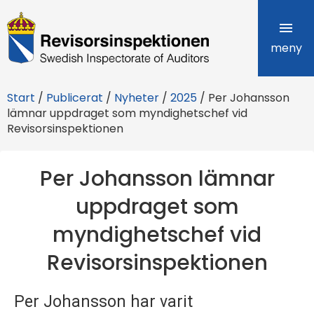
R
e
meny
v
Start
/
Publicerat
/
Nyheter
/
2025
/
Per Johansson
i
lämnar uppdraget som myndighetschef vid
Revisorsinspektionen
s
o
Per Johansson lämnar
r
uppdraget som
s
myndighetschef vid
i
Revisorsinspektionen
n
s
Per Johansson har varit