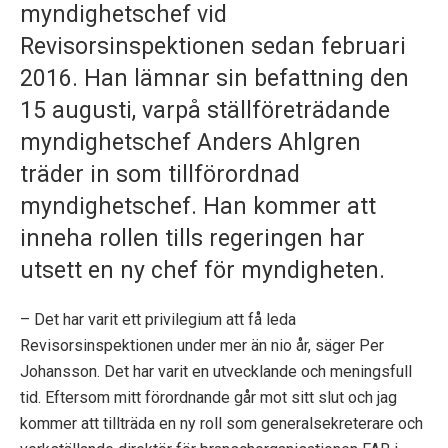
myndighetschef vid
p
Revisorsinspektionen sedan februari
e
2016. Han lämnar sin befattning den
k
15 augusti, varpå ställföreträdande
t
myndighetschef Anders Ahlgren
träder in som tillförordnad
i
myndighetschef. Han kommer att
o
inneha rollen tills regeringen har
n
utsett en ny chef för myndigheten.
e
– Det har varit ett privilegium att få leda
n
Revisorsinspektionen under mer än nio år, säger Per
Johansson. Det har varit en utvecklande och meningsfull
tid. Eftersom mitt förordnande går mot sitt slut och jag
kommer att tillträda en ny roll som generalsekreterare och