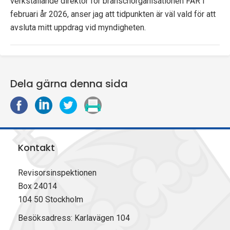
verkställande direktör för branschorganisationen FAR i
februari år 2026, anser jag att tidpunkten är väl vald för att
avsluta mitt uppdrag vid myndigheten.
Dela gärna denna sida
D
D
D
S
e
e
e
k
l
l
l
r
a
a
a
i
Kontakt
p
p
p
v
å
å
å
u
F
L
X
t
Revisorsinspektionen
a
i
(
Box 24014
c
n
T
104 50 Stockholm
e
k
w
b
e
i
Besöksadress: Karlavägen 104
o
d
t