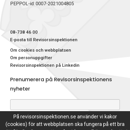
PEPPOL-id: 0007-2021004805
o
I
t
k
n
e
r
)
08-738 46 00
E-posta till Revisorsinspektionen
Om cookies och webbplatsen
Om personuppgifter
Revisorsinspektionen på Linkedin
Prenumerera på Revisorsinspektionens
nyheter
På revisorsinspektionen.se använder vi kakor
Genom att prenumerera på nyheter godkänner du att
(cookies) för att webbplatsen ska fungera på ett bra
Revisorsinspektionen lagrar din e-postadress.