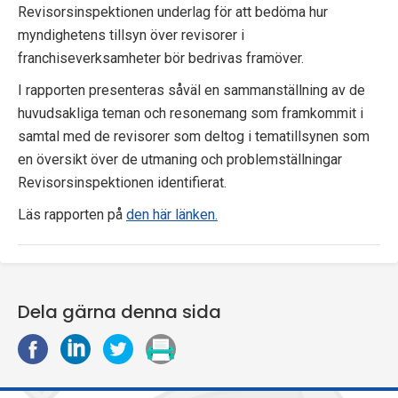
Revisorsinspektionen underlag för att bedöma hur
myndighetens tillsyn över revisorer i
franchiseverksamheter bör bedrivas framöver.
I rapporten presenteras såväl en sammanställning av de
huvudsakliga teman och resonemang som framkommit i
samtal med de revisorer som deltog i tematillsynen som
en översikt över de utmaning och problemställningar
Revisorsinspektionen identifierat.
Läs rapporten på
den här länken.
Dela gärna denna sida
D
D
D
S
e
e
e
k
l
l
l
r