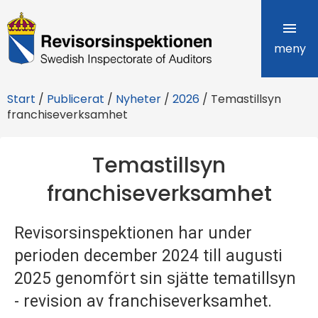
R
e
meny
v
Start
/
Publicerat
/
Nyheter
/
2026
/
Temastillsyn
i
franchiseverksamhet
s
Temastillsyn
o
franchiseverksamhet
r
s
Revisorsinspektionen har under
i
perioden december 2024 till augusti
n
2025 genomfört sin sjätte tematillsyn
- revision av franchiseverksamhet.
s