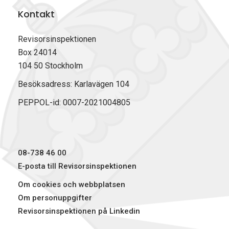
a
a
a
i
Kontakt
p
p
p
v
å
å
å
u
F
L
X
t
Revisorsinspektionen
a
i
(
Box 24014
c
n
T
104 50 Stockholm
e
k
w
b
e
i
Besöksadress: Karlavägen 104
o
d
t
PEPPOL-id: 0007-2021004805
o
I
t
k
n
e
r
)
08-738 46 00
E-posta till Revisorsinspektionen
Om cookies och webbplatsen
Om personuppgifter
Revisorsinspektionen på Linkedin