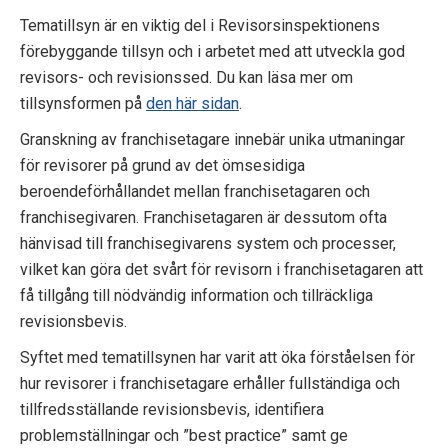
p
Tematillsyn är en viktig del i Revisorsinspektionens
förebyggande tillsyn och i arbetet med att utveckla god
e
revisors- och revisionssed. Du kan läsa mer om
k
tillsynsformen på
den här sidan
.
t
Granskning av franchisetagare innebär unika utmaningar
för revisorer på grund av det ömsesidiga
i
beroendeförhållandet mellan franchisetagaren och
o
franchise­givaren. Franchisetagaren är dessutom ofta
hänvisad till franchisegivarens system och processer,
n
vilket kan göra det svårt för revisorn i franchisetagaren att
få tillgång till nödvändig information och tillräckliga
e
revisionsbevis.
n
Syftet med tematillsynen har varit att öka förståelsen för
hur revisorer i franchisetagare erhåller fullständiga och
tillfredsställande revisionsbevis, identifiera
problemställningar och ”best practice” samt ge