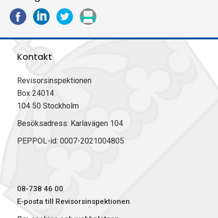
D
D
D
S
e
e
e
k
l
l
l
r
a
a
a
i
Kontakt
p
p
p
v
å
å
å
u
F
L
X
t
Revisorsinspektionen
a
i
(
Box 24014
c
n
T
104 50 Stockholm
e
k
w
b
e
i
Besöksadress: Karlavägen 104
o
d
t
PEPPOL-id: 0007-2021004805
o
I
t
k
n
e
r
)
08-738 46 00
E-posta till Revisorsinspektionen