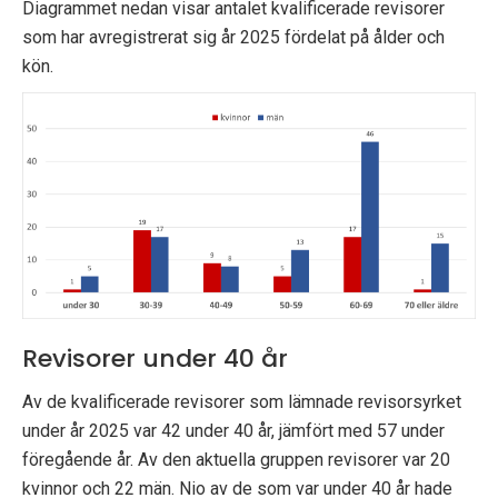
Diagrammet nedan visar antalet kvalificerade revisorer
p
som har avregistrerat sig år 2025 fördelat på ålder och
e
kön.
k
t
i
o
n
e
Revisorer under 40 år
n
Av de kvalificerade revisorer som lämnade revisorsyrket
under år 2025 var 42 under 40 år, jämfört med 57 under
föregående år. Av den aktuella gruppen revisorer var 20
kvinnor och 22 män. Nio av de som var under 40 år hade