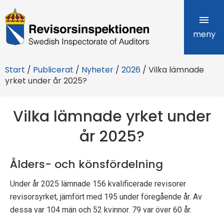
R
e
meny
v
Start
/
Publicerat
/
Nyheter
/
2026
/
Vilka lämnade
i
yrket under år 2025?
s
Vilka lämnade yrket under
o
år 2025?
r
s
Ålders- och könsfördelning
i
Under år 2025 lämnade 156 kvalificerade revisorer
n
revisorsyrket, jämfört med 195 under föregående år. Av
dessa var 104 män och 52 kvinnor. 79 var över 60 år.
s