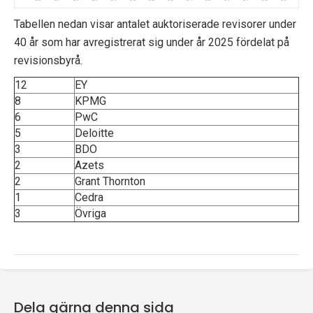
Tabellen nedan visar antalet auktoriserade revisorer under
40 år som har avregistrerat sig under år 2025 fördelat på
revisionsbyrå.
12
EY
8
KPMG
6
PwC
5
Deloitte
3
BDO
2
Azets
2
Grant Thornton
1
Cedra
3
Övriga
Dela gärna denna sida