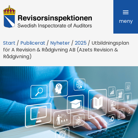
R
e
meny
v
Start
/
Publicerat
/
Nyheter
/
2025
/
Utbildningsplan
i
för A Revision & Rådgivning AB (Azets Revision &
Rådgivning)
s
o
r
s
i
n
s