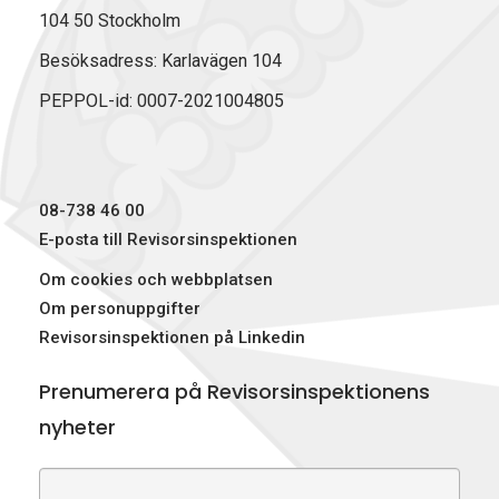
c
n
T
104 50 Stockholm
e
k
w
b
e
i
Besöksadress: Karlavägen 104
o
d
t
PEPPOL-id: 0007-2021004805
o
I
t
k
n
e
r
)
08-738 46 00
E-posta till Revisorsinspektionen
Om cookies och webbplatsen
Om personuppgifter
Revisorsinspektionen på Linkedin
Prenumerera på Revisorsinspektionens
nyheter