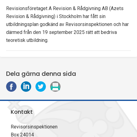
Revisionsföretaget A Revision & Rådgivning AB (Azets
Revision & Rådgivning) i Stockholm har fått sin
utbildningsplan godkänd av Revisorsinspektionen och har
därmed från den 19 september 2025 rätt att bedriva
teoretisk utbildning.
Dela gärna denna sida
D
D
D
S
e
e
e
k
l
l
l
r
a
a
a
i
Kontakt
p
p
p
v
å
å
å
u
F
L
X
t
Revisorsinspektionen
a
i
(
Box 24014