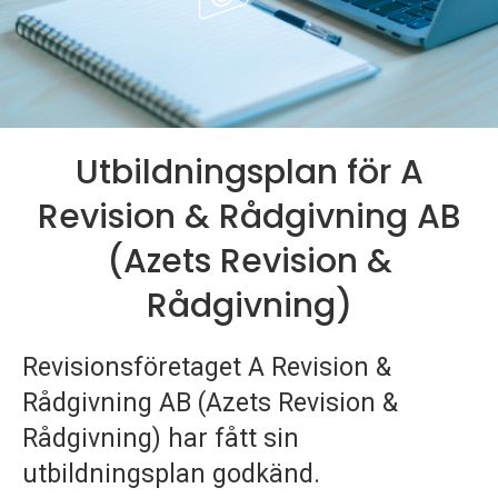
p
e
k
t
Utbildningsplan för A
i
Revision & Rådgivning AB
o
(Azets Revision &
n
Rådgivning)
e
Revisionsföretaget A Revision &
n
Rådgivning AB (Azets Revision &
Rådgivning) har fått sin
utbildningsplan godkänd.