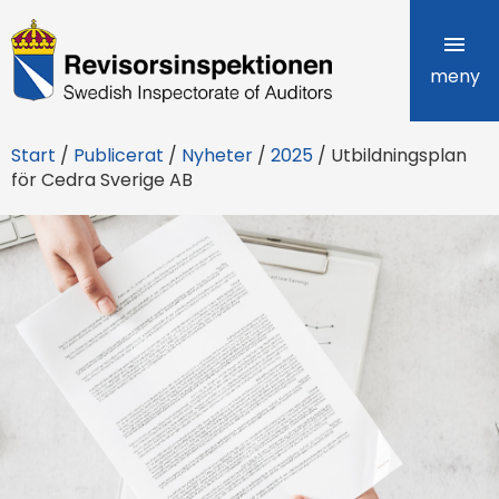
R
e
meny
v
Start
/
Publicerat
/
Nyheter
/
2025
/
Utbildningsplan
i
för Cedra Sverige AB
s
o
r
s
i
n
s