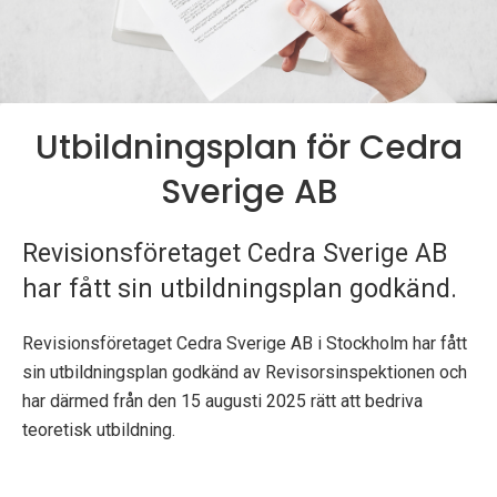
p
e
k
Utbildningsplan för Cedra
t
Sverige AB
i
o
Revisionsföretaget Cedra Sverige AB
har fått sin utbildningsplan godkänd.
n
e
Revisionsföretaget Cedra Sverige AB i Stockholm har fått
sin utbildningsplan godkänd av Revisorsinspektionen och
n
har därmed från den 15 augusti 2025 rätt att bedriva
teoretisk utbildning.