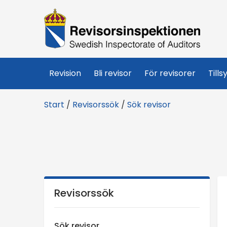
R
e
v
Revision
Bli revisor
För revisorer
Tills
i
Start
/
Revisorssök
/
Sök revisor
s
o
r
s
Revisorssök
i
Sök revisor