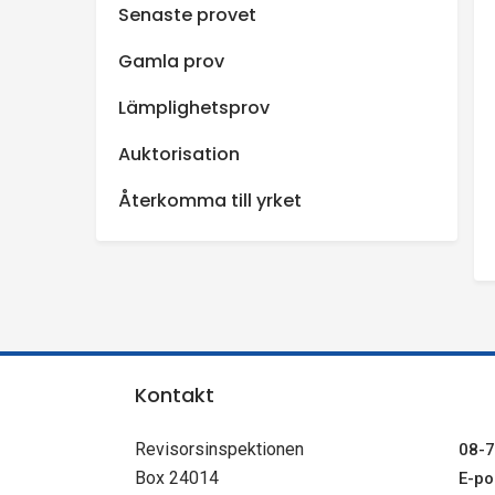
Senaste provet
n
Gamla prov
s
Lämplighetsprov
p
Auktorisation
e
Återkomma till yrket
k
t
i
Kontakt
o
Revisorsinspektionen
08-7
n
Box 24014
E-pos