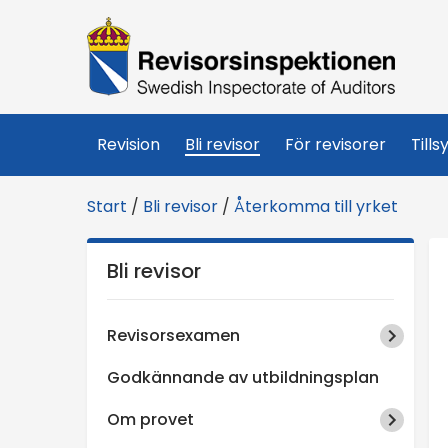
R
e
v
Revision
Bli revisor
För revisorer
Tills
i
Start
/
Bli revisor
/
Återkomma till yrket
s
Bli revisor
o
r
Revisorsexamen
s
Godkännande av utbildningsplan
Om provet
i