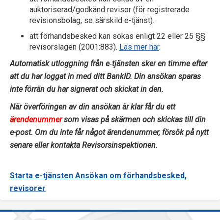
p
auktoriserad/godkänd revisor (för registrerade
revisionsbolag, se särskild e-tjänst).
e
att förhandsbesked kan sökas enligt 22 eller 25 §§
revisorslagen (2001:883).
Läs mer här
.
k
Automatisk utloggning från e‑tjänsten sker en timme efter
t
att du har loggat in med ditt BankID. Din ansökan sparas
i
inte förrän du har signerat och skickat in den.
o
När överföringen av din ansökan är klar får du ett
ärendenummer
som visas på skärmen och skickas till din
n
e-post. Om du inte får något ärendenummer, försök på nytt
senare eller kontakta Revisorsinspektionen.
e
n
Starta e-tjänsten Ansökan om förhandsbesked,
revisorer