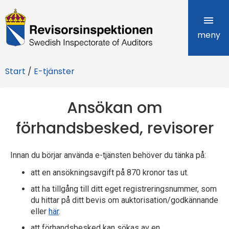
R
e
meny
v
Start
/
E-tjänster
i
s
Ansökan om
o
förhandsbesked, revisorer
r
Innan du börjar använda e-tjänsten behöver du tänka på:
s
att en ansökningsavgift på 870 kronor tas ut.
i
att ha tillgång till ditt eget registreringsnummer, som
n
du hittar på ditt bevis om auktorisation/godkännande
eller
här
.
s
att förhandsbesked kan sökas av en