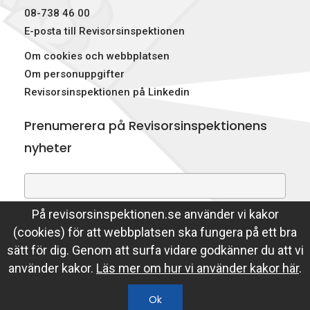
08-738 46 00
E-posta till Revisorsinspektionen
Om cookies och webbplatsen
Om personuppgifter
Revisorsinspektionen på Linkedin
Prenumerera på Revisorsinspektionens
nyheter
På revisorsinspektionen.se använder vi kakor
Genom att prenumerera på nyheter godkänner du att
(cookies) för att webbplatsen ska fungera på ett bra
Revisorsinspektionen lagrar din e-postadress.
sätt för dig. Genom att surfa vidare godkänner du att vi
Läs mer
använder kakor.
Läs mer om hur vi använder kakor här
.