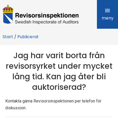
R
e
meny
v
Start
/
Publicerat
i
s
Jag har varit borta från
o
revisorsyrket under mycket
r
lång tid. Kan jag åter bli
s
auktoriserad?
i
Kontakta gärna Revisorsinspektionen per telefon för
n
diskussion.
s