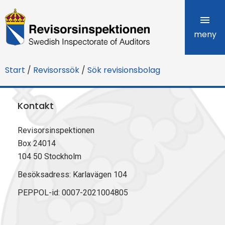
R
e
meny
v
Start
/
Revisorssök
/
Sök revisionsbolag
i
s
Kontakt
o
Revisorsinspektionen
r
Box 24014
s
104 50 Stockholm
i
Besöksadress: Karlavägen 104
PEPPOL-id: 0007-2021004805
n
s