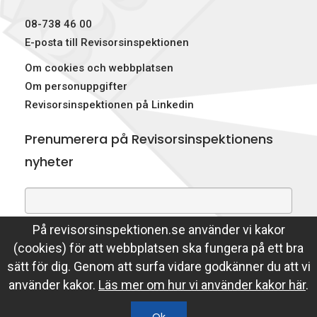
p
08-738 46 00
e
E-posta till Revisorsinspektionen
Om cookies och webbplatsen
k
Om personuppgifter
t
Revisorsinspektionen på Linkedin
i
Prenumerera på Revisorsinspektionens
o
nyheter
n
e
På revisorsinspektionen.se använder vi kakor
Genom att prenumerera på nyheter godkänner du att
n
(cookies) för att webbplatsen ska fungera på ett bra
Revisorsinspektionen lagrar din e-postadress.
sätt för dig. Genom att surfa vidare godkänner du att vi
Läs mer
använder kakor.
Läs mer om hur vi använder kakor här
.