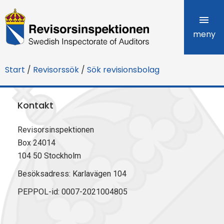
R
e
meny
v
Start
/
Revisorssök
/
Sök revisionsbolag
i
s
Kontakt
o
Revisorsinspektionen
r
Box 24014
s
104 50 Stockholm
i
Besöksadress: Karlavägen 104
PEPPOL-id: 0007-2021004805
n
s