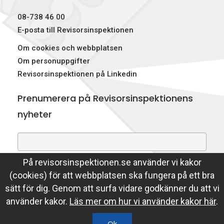
p
08-738 46 00
e
E-posta till Revisorsinspektionen
Om cookies och webbplatsen
k
Om personuppgifter
t
Revisorsinspektionen på Linkedin
i
Prenumerera på Revisorsinspektionens
o
nyheter
n
e
På revisorsinspektionen.se använder vi kakor
Genom att prenumerera på nyheter godkänner du att
n
(cookies) för att webbplatsen ska fungera på ett bra
Revisorsinspektionen lagrar din e-postadress.
sätt för dig. Genom att surfa vidare godkänner du att vi
Läs mer
använder kakor.
Läs mer om hur vi använder kakor här
.