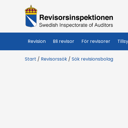
R
e
v
Revision
Bli revisor
För revisorer
Tills
i
Start
/
Revisorssök
/
Sök revisionsbolag
s
o
r
s
i