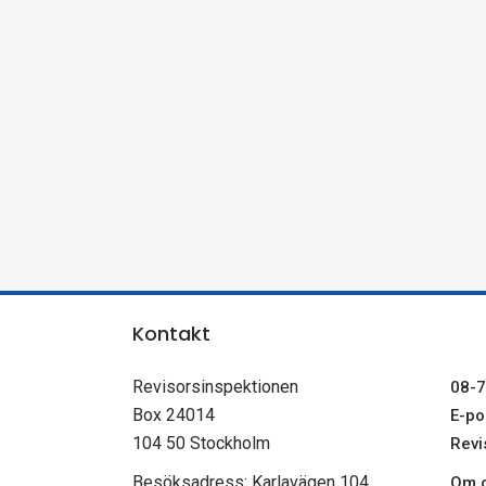
n
s
p
e
k
t
Kontakt
i
Revisorsinspektionen
08-7
o
Box 24014
E-pos
104 50 Stockholm
Revi
n
Besöksadress: Karlavägen 104
Om c