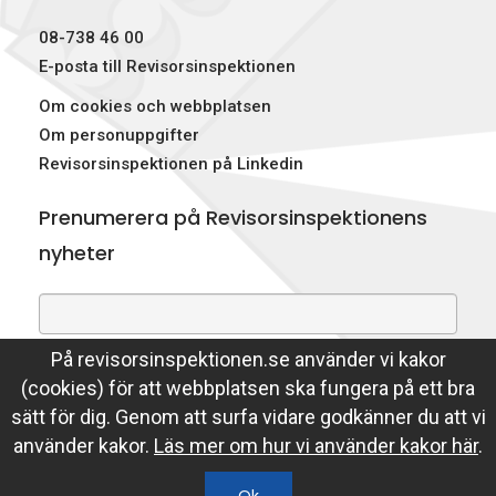
p
08-738 46 00
e
E-posta till Revisorsinspektionen
Om cookies och webbplatsen
k
Om personuppgifter
t
Revisorsinspektionen på Linkedin
i
Prenumerera på Revisorsinspektionens
o
nyheter
n
e
På revisorsinspektionen.se använder vi kakor
Genom att prenumerera på nyheter godkänner du att
n
(cookies) för att webbplatsen ska fungera på ett bra
Revisorsinspektionen lagrar din e-postadress.
sätt för dig. Genom att surfa vidare godkänner du att vi
Läs mer
använder kakor.
Läs mer om hur vi använder kakor här
.