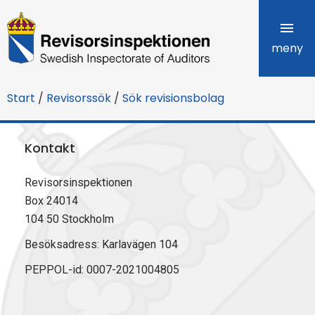
R
e
meny
v
Start
/
Revisorssök
/
Sök revisionsbolag
i
s
Kontakt
o
Revisorsinspektionen
r
Box 24014
s
104 50 Stockholm
i
Besöksadress: Karlavägen 104
PEPPOL-id: 0007-2021004805
n
s