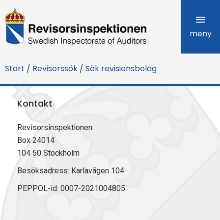
R
e
meny
v
Start
/
Revisorssök
/
Sök revisionsbolag
i
s
Kontakt
o
Revisorsinspektionen
r
Box 24014
s
104 50 Stockholm
i
Besöksadress: Karlavägen 104
PEPPOL-id: 0007-2021004805
n
s