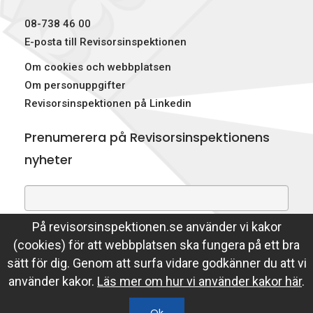
p
08-738 46 00
e
E-posta till Revisorsinspektionen
Om cookies och webbplatsen
k
Om personuppgifter
t
Revisorsinspektionen på Linkedin
i
Prenumerera på Revisorsinspektionens
o
nyheter
n
e
På revisorsinspektionen.se använder vi kakor
Genom att prenumerera på nyheter godkänner du att
n
(cookies) för att webbplatsen ska fungera på ett bra
Revisorsinspektionen lagrar din e-postadress.
sätt för dig. Genom att surfa vidare godkänner du att vi
Läs mer
använder kakor.
Läs mer om hur vi använder kakor här
.