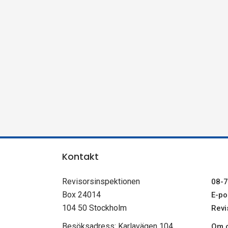
n
s
p
e
k
t
Kontakt
i
Revisorsinspektionen
08-7
o
Box 24014
E-pos
104 50 Stockholm
Revi
n
Besöksadress: Karlavägen 104
Om c