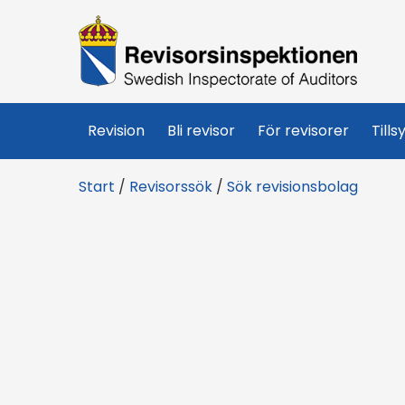
R
e
v
Revision
Bli revisor
För revisorer
Tills
i
Start
/
Revisorssök
/
Sök revisionsbolag
s
o
r
s
i