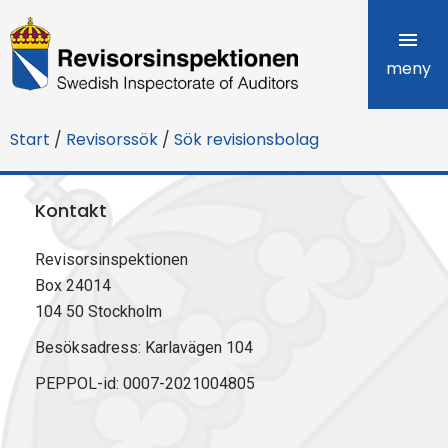
R
e
meny
v
Start
/
Revisorssök
/
Sök revisionsbolag
i
s
Kontakt
o
Revisorsinspektionen
r
Box 24014
s
104 50 Stockholm
i
Besöksadress: Karlavägen 104
PEPPOL-id: 0007-2021004805
n
s