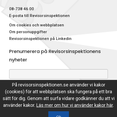
p
08-738 46 00
e
E-posta till Revisorsinspektionen
Om cookies och webbplatsen
k
Om personuppgifter
t
Revisorsinspektionen på Linkedin
i
Prenumerera på Revisorsinspektionens
o
nyheter
n
e
På revisorsinspektionen.se använder vi kakor
Genom att prenumerera på nyheter godkänner du att
n
(cookies) för att webbplatsen ska fungera på ett bra
Revisorsinspektionen lagrar din e-postadress.
sätt för dig. Genom att surfa vidare godkänner du att vi
Läs mer
använder kakor.
Läs mer om hur vi använder kakor här
.