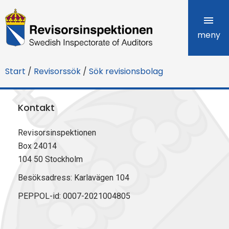
R
e
meny
v
Start
/
Revisorssök
/
Sök revisionsbolag
i
s
Kontakt
o
Revisorsinspektionen
r
Box 24014
s
104 50 Stockholm
i
Besöksadress: Karlavägen 104
PEPPOL-id: 0007-2021004805
n
s