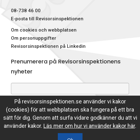
p
08-738 46 00
e
E-posta till Revisorsinspektionen
Om cookies och webbplatsen
k
Om personuppgifter
t
Revisorsinspektionen på Linkedin
i
Prenumerera på Revisorsinspektionens
o
nyheter
n
e
På revisorsinspektionen.se använder vi kakor
Genom att prenumerera på nyheter godkänner du att
n
(cookies) för att webbplatsen ska fungera på ett bra
Revisorsinspektionen lagrar din e-postadress.
sätt för dig. Genom att surfa vidare godkänner du att vi
Läs mer
använder kakor.
Läs mer om hur vi använder kakor här
.