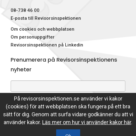
p
08-738 46 00
e
E-posta till Revisorsinspektionen
Om cookies och webbplatsen
k
Om personuppgifter
t
Revisorsinspektionen på Linkedin
i
Prenumerera på Revisorsinspektionens
o
nyheter
n
e
På revisorsinspektionen.se använder vi kakor
Genom att prenumerera på nyheter godkänner du att
n
(cookies) för att webbplatsen ska fungera på ett bra
Revisorsinspektionen lagrar din e-postadress.
sätt för dig. Genom att surfa vidare godkänner du att vi
Läs mer
använder kakor.
Läs mer om hur vi använder kakor här
.