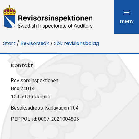
R
e
meny
v
Start
/
Revisorssök
/
Sök revisionsbolag
i
s
Kontakt
o
Revisorsinspektionen
r
Box 24014
s
104 50 Stockholm
i
Besöksadress: Karlavägen 104
PEPPOL-id: 0007-2021004805
n
s