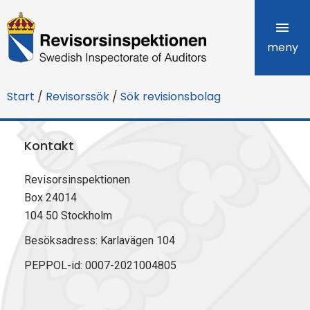
R
e
meny
v
Start
/
Revisorssök
/
Sök revisionsbolag
i
s
Kontakt
o
Revisorsinspektionen
r
Box 24014
s
104 50 Stockholm
i
Besöksadress: Karlavägen 104
PEPPOL-id: 0007-2021004805
n
s