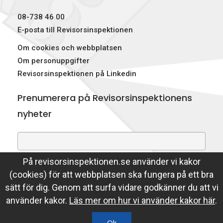
p
08-738 46 00
e
E-posta till Revisorsinspektionen
Om cookies och webbplatsen
k
Om personuppgifter
t
Revisorsinspektionen på Linkedin
i
Prenumerera på Revisorsinspektionens
o
nyheter
n
e
På revisorsinspektionen.se använder vi kakor
Genom att prenumerera på nyheter godkänner du att
n
(cookies) för att webbplatsen ska fungera på ett bra
Revisorsinspektionen lagrar din e-postadress.
sätt för dig. Genom att surfa vidare godkänner du att vi
Läs mer
använder kakor.
Läs mer om hur vi använder kakor här
.