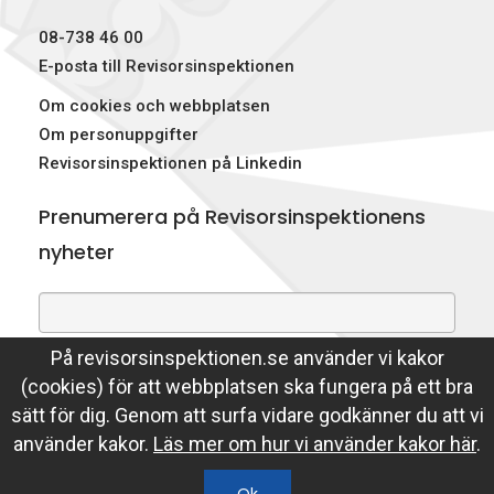
p
08-738 46 00
e
E-posta till Revisorsinspektionen
Om cookies och webbplatsen
k
Om personuppgifter
t
Revisorsinspektionen på Linkedin
i
Prenumerera på Revisorsinspektionens
o
nyheter
n
e
På revisorsinspektionen.se använder vi kakor
Genom att prenumerera på nyheter godkänner du att
n
(cookies) för att webbplatsen ska fungera på ett bra
Revisorsinspektionen lagrar din e-postadress.
sätt för dig. Genom att surfa vidare godkänner du att vi
Läs mer
använder kakor.
Läs mer om hur vi använder kakor här
.