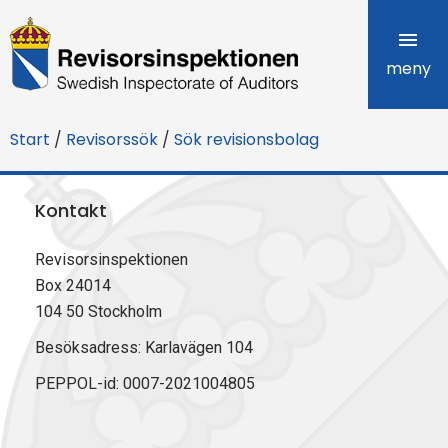
R
e
meny
v
Start
/
Revisorssök
/
Sök revisionsbolag
i
s
Kontakt
o
Revisorsinspektionen
r
Box 24014
s
104 50 Stockholm
i
Besöksadress: Karlavägen 104
PEPPOL-id: 0007-2021004805
n
s