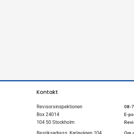
n
s
p
e
k
t
Kontakt
i
Revisorsinspektionen
08-7
o
Box 24014
E-pos
104 50 Stockholm
Revi
n
Besöksadress: Karlavägen 104
Om c