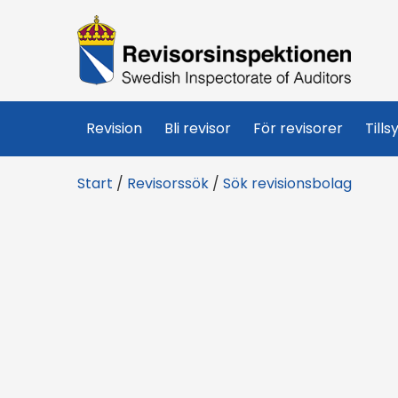
R
e
v
Revision
Bli revisor
För revisorer
Tills
i
Start
/
Revisorssök
/
Sök revisionsbolag
s
o
r
s
i