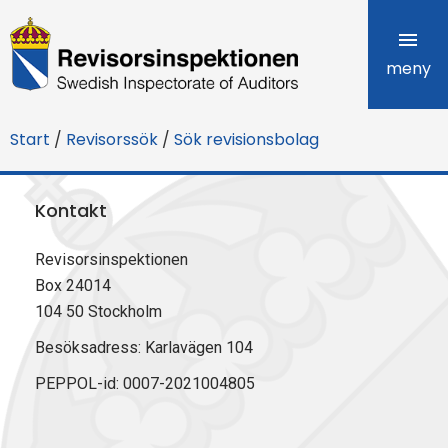
R
e
meny
v
Start
/
Revisorssök
/
Sök revisionsbolag
i
s
Kontakt
o
Revisorsinspektionen
r
Box 24014
s
104 50 Stockholm
i
Besöksadress: Karlavägen 104
PEPPOL-id: 0007-2021004805
n
s