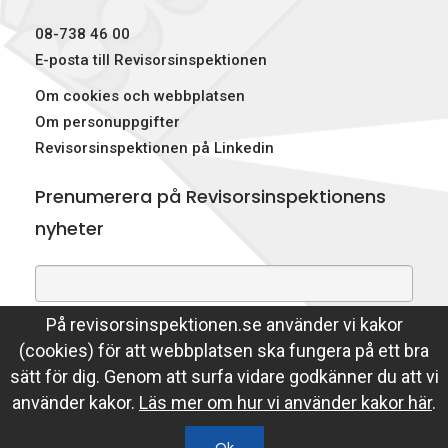
p
08-738 46 00
e
E-posta till Revisorsinspektionen
Om cookies och webbplatsen
k
Om personuppgifter
t
Revisorsinspektionen på Linkedin
i
Prenumerera på Revisorsinspektionens
o
nyheter
n
e
På revisorsinspektionen.se använder vi kakor
Genom att prenumerera på nyheter godkänner du att
n
(cookies) för att webbplatsen ska fungera på ett bra
Revisorsinspektionen lagrar din e-postadress.
sätt för dig. Genom att surfa vidare godkänner du att vi
Läs mer
använder kakor.
Läs mer om hur vi använder kakor här
.