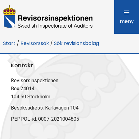
R
e
meny
v
Start
/
Revisorssök
/
Sök revisionsbolag
i
s
Kontakt
o
Revisorsinspektionen
r
Box 24014
s
104 50 Stockholm
i
Besöksadress: Karlavägen 104
PEPPOL-id: 0007-2021004805
n
s