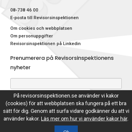
p
08-738 46 00
e
E-posta till Revisorsinspektionen
Om cookies och webbplatsen
k
Om personuppgifter
t
Revisorsinspektionen på Linkedin
i
Prenumerera på Revisorsinspektionens
o
nyheter
n
e
På revisorsinspektionen.se använder vi kakor
Genom att prenumerera på nyheter godkänner du att
n
(cookies) för att webbplatsen ska fungera på ett bra
Revisorsinspektionen lagrar din e-postadress.
sätt för dig. Genom att surfa vidare godkänner du att vi
Läs mer
använder kakor.
Läs mer om hur vi använder kakor här
.