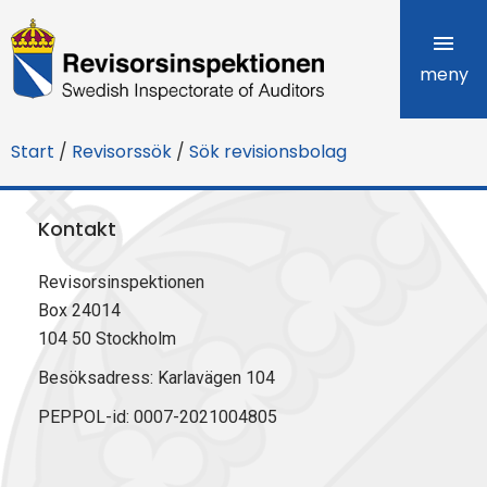
R
e
meny
v
Start
/
Revisorssök
/
Sök revisionsbolag
i
s
Kontakt
o
Revisorsinspektionen
r
Box 24014
s
104 50 Stockholm
i
Besöksadress: Karlavägen 104
PEPPOL-id: 0007-2021004805
n
s