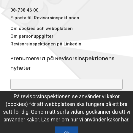
p
08-738 46 00
e
E-posta till Revisorsinspektionen
Om cookies och webbplatsen
k
Om personuppgifter
t
Revisorsinspektionen på Linkedin
i
Prenumerera på Revisorsinspektionens
o
nyheter
n
e
På revisorsinspektionen.se använder vi kakor
Genom att prenumerera på nyheter godkänner du att
n
(cookies) för att webbplatsen ska fungera på ett bra
Revisorsinspektionen lagrar din e-postadress.
sätt för dig. Genom att surfa vidare godkänner du att vi
Läs mer
använder kakor.
Läs mer om hur vi använder kakor här
.