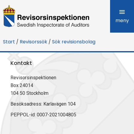
R
e
meny
v
Start
/
Revisorssök
/
Sök revisionsbolag
i
s
Kontakt
o
Revisorsinspektionen
r
Box 24014
s
104 50 Stockholm
i
Besöksadress: Karlavägen 104
PEPPOL-id: 0007-2021004805
n
s