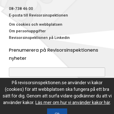
p
08-738 46 00
e
E-posta till Revisorsinspektionen
Om cookies och webbplatsen
k
Om personuppgifter
t
Revisorsinspektionen på Linkedin
i
Prenumerera på Revisorsinspektionens
o
nyheter
n
e
På revisorsinspektionen.se använder vi kakor
Genom att prenumerera på nyheter godkänner du att
n
(cookies) för att webbplatsen ska fungera på ett bra
Revisorsinspektionen lagrar din e-postadress.
sätt för dig. Genom att surfa vidare godkänner du att vi
Läs mer
använder kakor.
Läs mer om hur vi använder kakor här
.